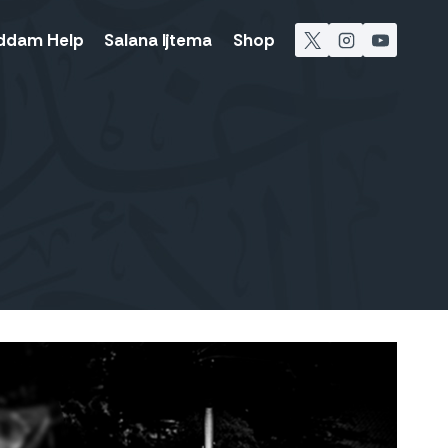
ddam Help
Salana Ijtema
Shop