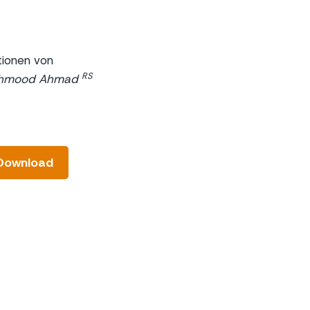
tionen von
RS
Mahmood Ahmad
Download