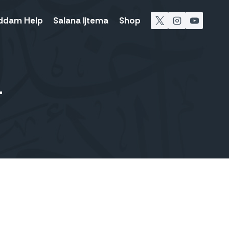
ddam Help
Salana Ijtema
Shop
T