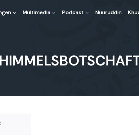
ngen
Multimedia
Podcast
Nuuruddin
Khu
HIMMELSBOTSCHAF
F