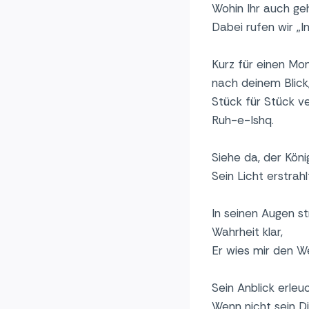
Wohin Ihr auch geht
Dabei rufen wir „I
Kurz für einen Mo
nach deinem Blick
Stück für Stück v
Ruh-e-Ishq.
Siehe da, der Kön
Sein Licht erstrahl
In seinen Augen st
Wahrheit klar,
Er wies mir den W
Sein Anblick erleu
Wenn nicht sein Die