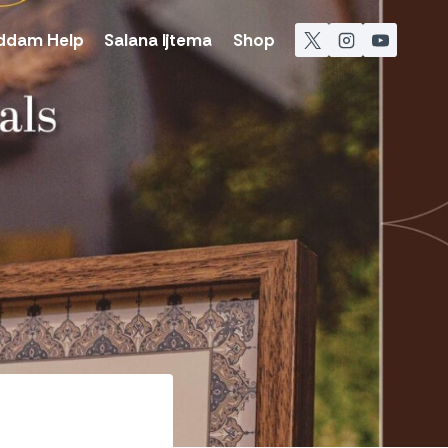
ddam Help
Salana Ijtema
Shop