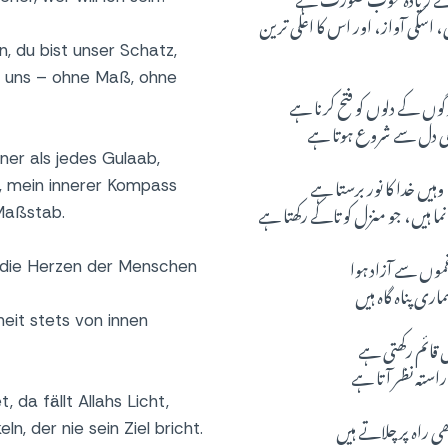
کی آواز، اور اس کا اعلٰی ترین
, du bist unser Schatz,
lt uns – ohne Maß, ohne
وں کے دلوں کو فتح کرنا ہے
ے ہی دل سے شروع ہوتا ہے
ner als jedes Gulaab,
وہیں خدا کا نور برستا ہے
t, mein innerer Kompass
ما ہیں، جو منزل کو تاکے رکھتا ہے
Maßstab.
وں سے آزاد ہوا
 die Herzen der Menschen
ی پناہ گاہ ہیں
eit stets von innen
 قائم رکھتی ہے
استہ نظر آتا ہے
 da fällt Allahs Licht,
 راہ پر چلاتے ہیں
ln, der nie sein Ziel bricht.