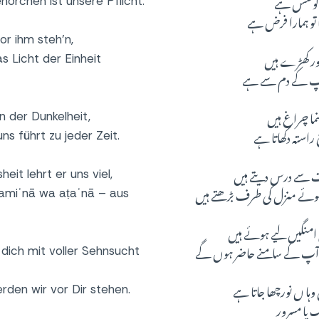
ی کوشش ہے
orchen ist unsere Pflicht.
ا تو ہمارا فرض ہے
or ihm steh’n,
ر کھڑے ہیں
as Licht der Einheit
 آپ کے دم سے ہے
ما چراغ ہیں
in der Dunkelheit,
 راستہ دکھاتا ہے
ns führt zu jeder Zeit.
ت سے درس دیتے ہیں
eit lehrt er uns viel,
ے ہوئے منزل کی طرف بڑھتے ہیں
amiʿnā wa aṭaʿnā – aus
امنگیں لیے ہوئے ہیں
 آپ کے سامنے حاضر ہوں گے
 dich mit voller Sehnsucht
ا ں نورچھا جاتا ہے
erden wir vor Dir stehen.
ک یا مسرور