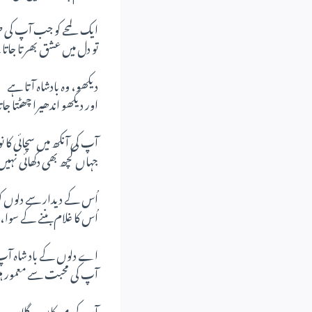
ایک لمحے کو جب آپ کی ط
تو دل میں عشق بھرتا جاتا
دیکھو، وہ بادشاہ آتا ہے
اور دیکھو اندھیرا چھٹتا جا
آپ کی آنکھ میں سچائی کا ن
جہاں کچھ بھی دکھائی نہیں
اُس کے دیدار سے دلوں کو 
اُس کا غلام بننے کے سوا، 
اے دلوں کے باد شاہ آپ ہ
آپ کی محبت سے معمور ہیں
آپ کی مسکان ہر گلاب 