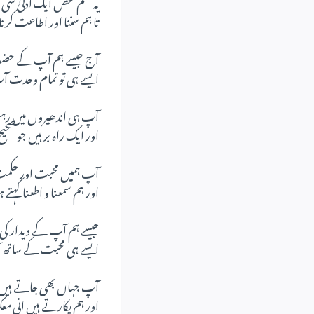
یہ نظم محض ایک ادنیٰ س
تا ہم سننا اور اطاعت کرن
آج جیسے ہم آپ کے حضو
ایسے ہی تو تمام وحدت
آپ ہی اندھیروں میں رہن
اور ایک راہ بر ہیں جو صحیح
آپ ہمیں محبت اور حکم
اور ہم سمعنا و اطعنا کہت
جیسے ہم آپ کے دیدار کی 
ایسے ہی محبت کے ساتھ
آپ جہاں بھی جاتے ہیں وہ
اور ہم پکارتے ہیں انی مع