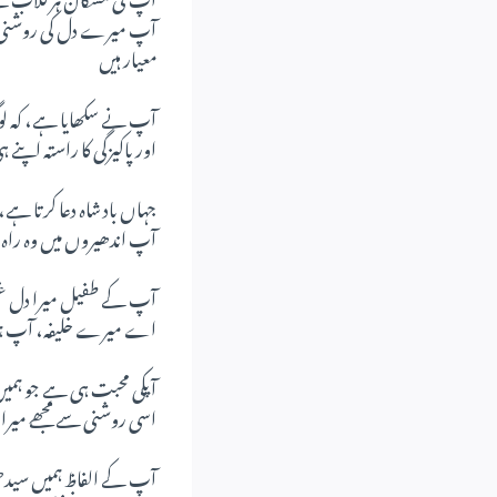
آپ میرے دل کی روشنی، اس
معیار ہیں
آپ نے سکھایا ہے، کہ لوگ
اور پاکیزگی کا راستہ اپن
جہاں باد شاہ دعا کرتا ہے، 
آپ اندھیروں میں وہ راہ ن
آپ کے طفیل میرا دل غم
اے میرے خلیفہ، آپ ہمار
آپکی محبت ہی ہے جو ہمیں
اسی روشنی سے مجھے میرا ر
آپ کے الفاظ ہمیں سیدھی