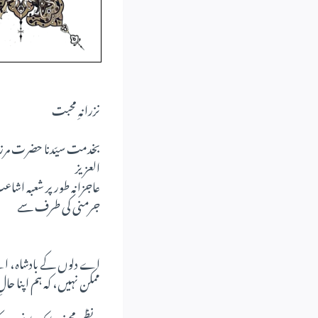
نزرانہِ محبت
بخدمت سیّدنا حضرت مرزا مس
العزیز
عاجزانہ طور پر شعبہ اشاعت
جرمنی کی طرف سے
اے دلوں کے بادشاہ، اے ن
ممکن نہیں، کہ ہم اپنا حالِ