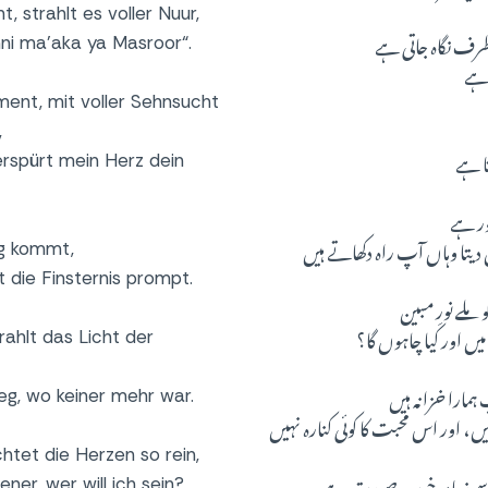
, strahlt es voller Nuur,
رف نگاہ جاتی ہے
nni ma’aka ya Masroor“.
 ہے
ment, mit voller Sehnsucht
,
تا ہے
erspürt mein Herz dein
ور ہے
 دیتا وہاں آپ راہ دکھاتے ہیں
ig kommt,
t die Finsternis prompt.
ملے نورِ مبین
میں اور کیا چاہوں گا؟
rahlt das Licht der
مارا خزانہ ہیں
eg, wo keiner mehr war.
، اور اس محبت کا کوئی کنارہ نہیں
chtet die Herzen so rein,
سے زیادہ خوب صورت ہے
ner, wer will ich sein?