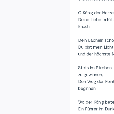
O König der Herzen
Deine Liebe erfül
Ersatz.
Dein Lächeln schö
Du bist mein Lich
und der höchste 
Stets im Streben,
zu gewinnen,
Den Weg der Reinh
beginnen.
Wo der König betet,
Ein Führer im Dunke