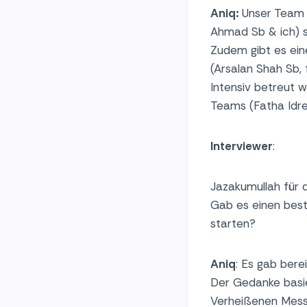
Aniq:
Unser Team 
Ahmad Sb & ich) 
Zudem gibt es ein
(Arsalan Shah Sb,
Intensiv betreut 
Teams (Fatha Idre
Interviewer
:
Jazakumullah für d
Gab es einen besti
starten?
Aniq
: Es gab berei
Der Gedanke basi
Verheißenen Messi