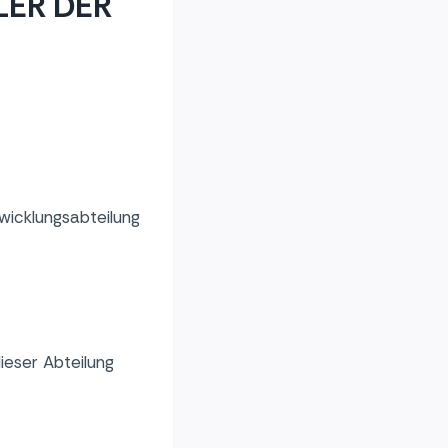
LER DER
wicklungsabteilung
ieser Abteilung