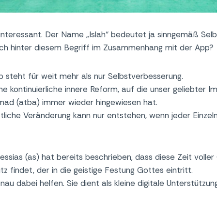
 interessant. Der Name „Islah“ bedeutet ja sinngemäß Sel
uch hinter diesem Begriff im Zusammenhang mit der App?
pp steht für weit mehr als nur Selbstverbesserung.
ene kontinuierliche innere Reform, auf die unser geliebter 
mad (atba) immer wieder hingewiesen hat.
tliche Veränderung kann nur entstehen, wenn jeder Einzeln
sias (as) hat bereits beschrieben, dass diese Zeit voller
z findet, der in die geistige Festung Gottes eintritt.
nau dabei helfen. Sie dient als kleine digitale Unterstütz