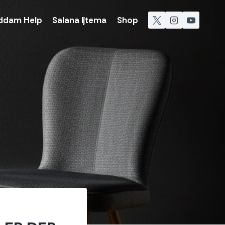
ddam Help
Salana Ijtema
Shop