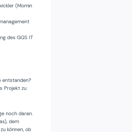
wickler (Momin
ektmanagement
tung des GQS IT
App entstanden?
s Projekt zu
nige noch daran.
as), dem
 zu können, ob