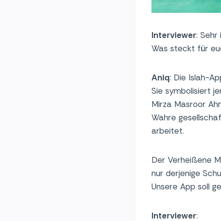
Interviewer
: Sehr
Was steckt für e
Aniq
: Die Islah-A
Sie symbolisiert j
Mirza Masroor Ah
Wahre gesellschaf
arbeitet.
Der Verheißene Mes
nur derjenige Schut
Unsere App soll ge
Interviewer
: