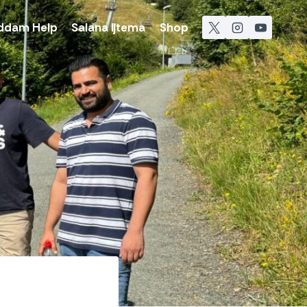
ddam Help
Salana Ijtema
Shop