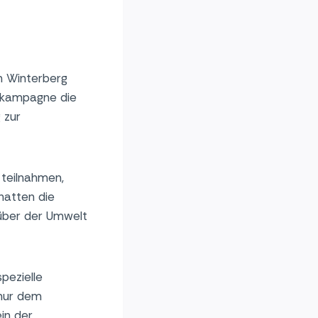
h Winterberg
ltkampagne die
 zur
teilnahmen,
hatten die
nüber der Umwelt
pezielle
 nur dem
in der