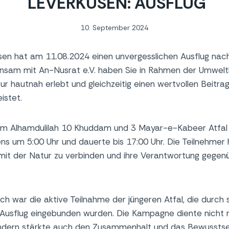
LEVERKUSEN: AUSFLUG
10. September 2024
usen hat am 11.08.2024 einen unvergesslichen Ausflug nac
einsam mit An-Nusrat e.V. haben Sie in Rahmen der Umwe
r hautnah erlebt und gleichzeitig einen wertvollen Beitrag
istet.
em Alhamdulilah 10 Khuddam und 3 Mayar-e-Kabeer Atfal 
s um 5:00 Uhr und dauerte bis 17:00 Uhr. Die Teilnehmer 
 mit der Natur zu verbinden und ihre Verantwortung gege
ch war die aktive Teilnahme der jüngeren Atfal, die durch s
n Ausflug eingebunden wurden. Die Kampagne diente nicht
ndern stärkte auch den Zusammenhalt und das Bewusstse