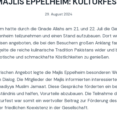
MAJLIS EPPELHEIM: KULTURFES
29. August 2024
im hatte durch die Gnade Allahs am 21. und 22. Juli die G
senheim teilzunehmen und einen Stand aufzubauen. Dort wu
isen angeboten, die bei den Besuchern großen Anklang fand
elte die reiche kulinarische Tradition Pakistans wider un
exotische und schmackhafte Köstlichkeiten zu genießen.
ischen Angebot legte die Majlis Eppelheim besonderen We
en Dialog. Die Mitglieder der Majlis informierten interessier
madiyya Muslim Jamaat. Diese Gespräche förderten ein b
tändnis und halfen, Vorurteile abzubauen. Die Teilnahme de
rfest war somit ein wertvoller Beitrag zur Förderung des i
 friedlichen Koexistenz in der Gesellschaft.