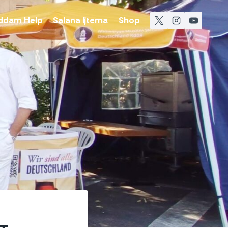
ddam Help
Salana Ijtema
Shop