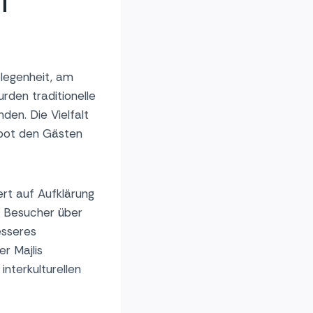
T
elegenheit, am
rden traditionelle
en. Die Vielfalt
d bot den Gästen
rt auf Aufklärung
te Besucher über
esseres
r Majlis
nterkulturellen