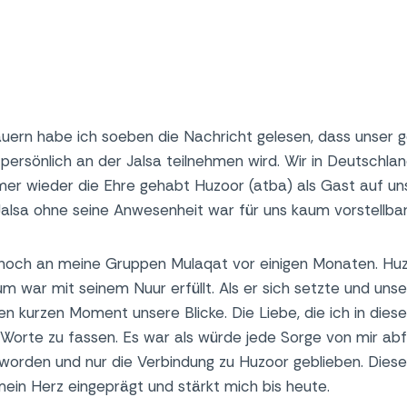
ern habe ich soeben die Nachricht gelesen, dass unser g
persönlich an der Jalsa teilnehmen wird. Wir in Deutschla
mer wieder die Ehre gehabt Huzoor (atba) als Gast auf un
alsa ohne seine Anwesenheit war für uns kaum vorstellba
 noch an meine Gruppen Mulaqat vor einigen Monaten. Huz
m war mit seinem Nuur erfüllt. Als er sich setzte und uns
inen kurzen Moment unsere Blicke. Die Liebe, die ich in di
in Worte zu fassen. Es war als würde jede Sorge von mir abf
geworden und nur die Verbindung zu Huzoor geblieben. Diese
mein Herz eingeprägt und stärkt mich bis heute.