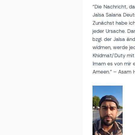
“Die Nachricht, d
Jalsa Salana Deut
Zunächst habe ich 
jeder Ursache. Da
bzgl. der Jalsa än
widmen, werde jed
Khidmat/Duty mit g
Imam es von mir e
Ameen.” – Asam 