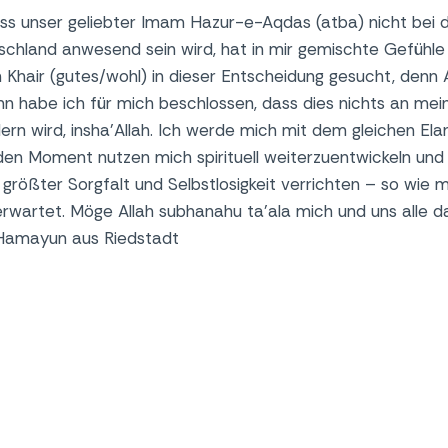
ass unser geliebter Imam Hazur-e-Aqdas (atba) nicht bei d
schland anwesend sein wird, hat in mir gemischte Gefühle 
Khair (gutes/wohl) in dieser Entscheidung gesucht, denn A
nn habe ich für mich beschlossen, dass dies nichts an me
dern wird, insha’Allah. Ich werde mich mit dem gleichen El
en Moment nutzen mich spirituell weiterzuentwickeln un
rößter Sorgfalt und Selbstlosigkeit verrichten – so wie m
rwartet. Möge Allah subhanahu ta’ala mich und uns alle d
Hamayun aus Riedstadt