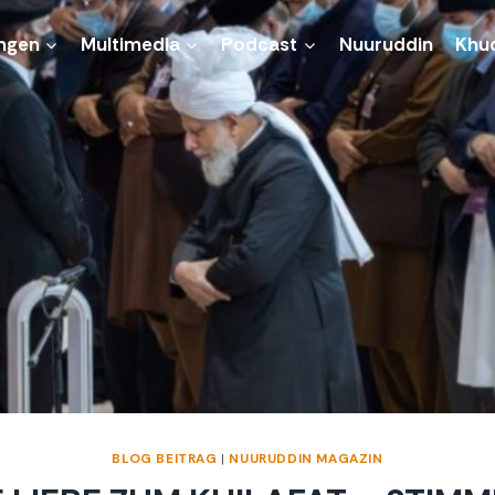
ngen
Multimedia
Podcast
Nuuruddin
Khu
BLOG BEITRAG
|
NUURUDDIN MAGAZIN