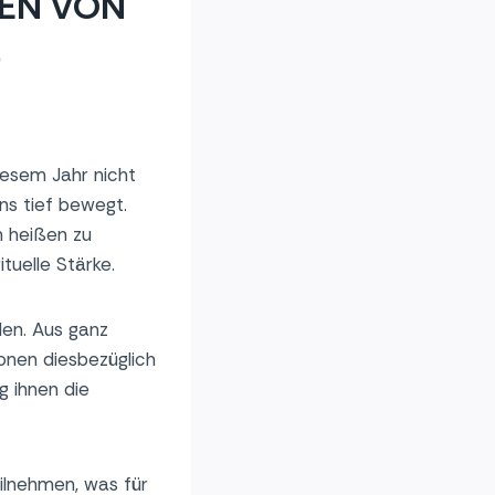
MEN VON
D
diesem Jahr nicht
ns tief bewegt.
n heißen zu
ituelle Stärke.
len. Aus ganz
nen diesbezüglich
g ihnen die
eilnehmen, was für