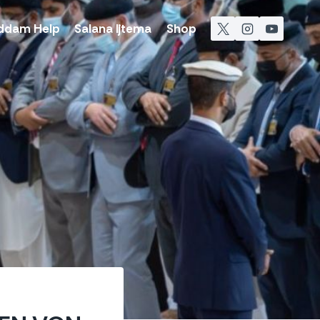
ddam Help
Salana Ijtema
Shop