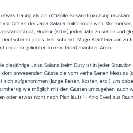
 etwas traurig als die offizielle Bekanntmachung rauskam
t vor Ort an der Jalsa Salana teilnehmen wird. Wir merken,
erständlich ist, Hudhur (atba) jedes Jahr zu sehen und gle
 in Deutschland jedes Jahr schenkt. Möge Allah’tala uns zu
st unseren geliebten Imams (aba) machen. Amin
ie diesjährige Jalsa Salana beim Duty ist in jeder Situation
le dort anwesenden Gäste die vom verheißenen Messias (as
f sich aufgenommen (lange Reisen, Kosten, etc.), um dabei
 warmherzig wie möglich mit den Gästen umzugehen, auch w
en oder etwas nicht nach Plan läuft.”- Aniq Syed aus Rau