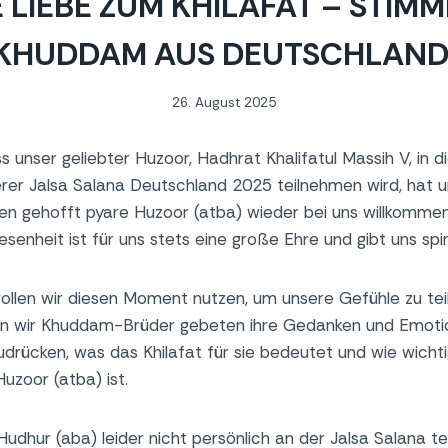
 LIEBE ZUM KHILAFAT – STIM
KHUDDAM AUS DEUTSCHLAN
26. August 2025
s unser geliebter Huzoor, Hadhrat Khalifatul Massih V, in 
erer Jalsa Salana Deutschland 2025 teilnehmen wird, hat u
ten gehofft pyare Huzoor (atba) wieder bei uns willkomme
senheit ist für uns stets eine große Ehre und gibt uns spir
llen wir diesen Moment nutzen, um unsere Gefühle zu tei
n wir Khuddam-Brüder gebeten ihre Gedanken und Emotio
udrücken, was das Khilafat für sie bedeutet und wie wichti
Huzoor (atba) ist.
Hudhur (aba) leider nicht persönlich an der Jalsa Salana t