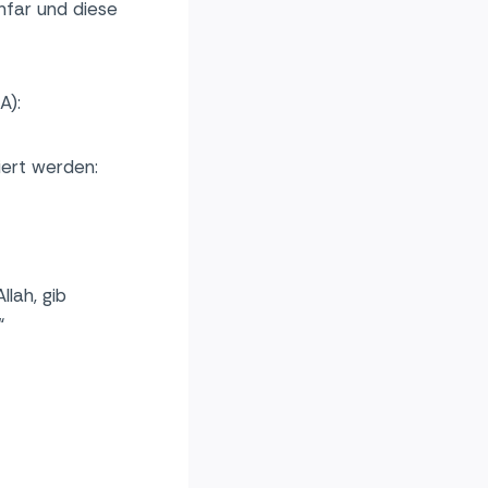
hfar und diese
A):
iert werden:
llah, gib
“