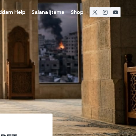
ddam Help
Salana Ijtema
Shop