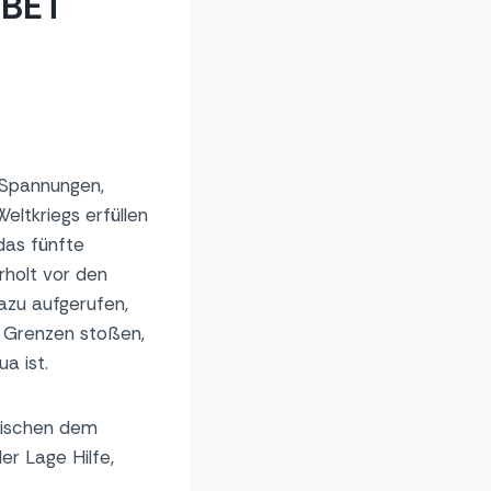
EBET
e Spannungen,
eltkriegs erfüllen
das fünfte
holt vor den
azu aufgerufen,
re Grenzen stoßen,
a ist.
zwischen dem
r Lage Hilfe,