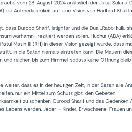
sprache vom 23. August 2024 anlässlich der Jalsa Salana 
) die Aufmerksamkeit auf eine Vision von Hadhrat Khalifatu
, dass Durood Sharif, Istighfar und die Dua „Rabbi kullu s
surniwarhamni“ rezitiert werden sollen. Hudhur (ABA) erklä
fatul Masih III (RH) in dieser Vision gezeigt wurde, dass 
tritt, in die Satan niemals eintreten kann. Die Mauern die
n und reichen bis zum Himmel, sodass keine Öffnung bleib
 weiter, dass es in der heutigen Zeit, in der Satan alle A
eifen, nur ein Mittel zum Schutz gibt: den Gebeten
samkeit zu schenken. Durood Sharif und das Gedenken All
des Lebens werden. Jeder – Kinder, Erwachsene, Frauen un