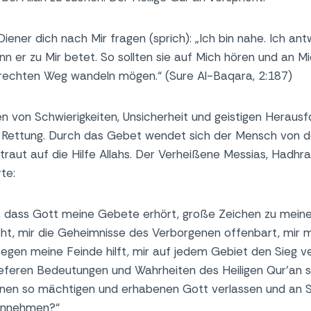
iener dich nach Mir fragen (sprich): „Ich bin nahe. Ich a
n er zu Mir betet. So sollten sie auf Mich hören und an Mi
rechten Weg wandeln mögen.“ (Sure Al-Baqara, 2:187)
en von Schwierigkeiten, Unsicherheit und geistigen Herausf
r Rettung. Durch das Gebet wendet sich der Mensch von d
rtraut auf die Hilfe Allahs. Der Verheißene Messias, Hadhr
te:
, dass Gott meine Gebete erhört, große Zeichen zu meine
icht, mir die Geheimnisse des Verborgenen offenbart, mir m
gen meine Feinde hilft, mir auf jedem Gebiet den Sieg ve
ieferen Bedeutungen und Wahrheiten des Heiligen Qur’an 
inen so mächtigen und erhabenen Gott verlassen und an Se
annehmen?“