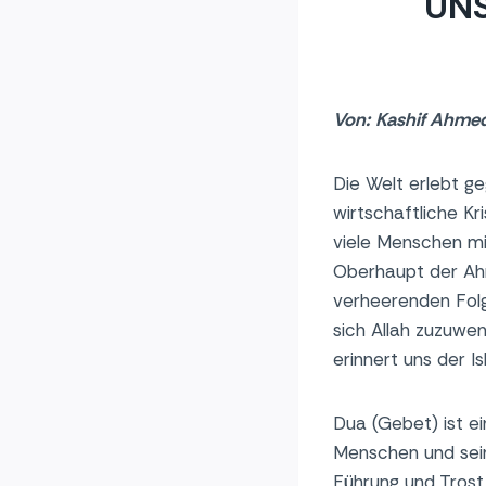
UNS
Von:
Kashif Ahme
Die Welt erlebt ge
wirtschaftliche K
viele Menschen mi
Oberhaupt der Ah
verheerenden Folg
sich Allah zuzuwen
erinnert uns der I
Dua (Gebet) ist e
Menschen und sein
Führung und Trost 