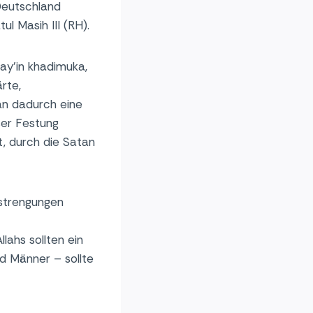
Deutschland
l Masih III (RH).
hay’in khadimuka,
rte,
man dadurch eine
ser Festung
t, durch die Satan
nstrengungen
ahs sollten ein
d Männer – sollte