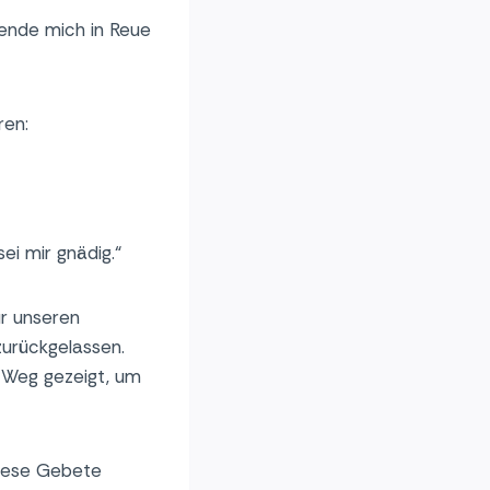
wende mich in Reue
ren:
sei mir gnädig.“
ür unseren
zurückgelassen.
n Weg gezeigt, um
diese Gebete