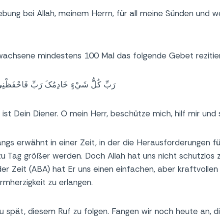
ebung bei Allah, meinem Herrn, für all meine Sünden und 
rwachsene mindestens 100 Mal das folgende Gebet rezitie
رَبِّ کُلُّ شَيْءٍ خَادِمُکَ رَبِّ فَاحْفَظْنِيْ
 ist Dein Diener. O mein Herr, beschütze mich, hilf mir und 
ngs erwähnt in einer Zeit, in der die Herausforderungen f
u Tag größer werden. Doch Allah hat uns nicht schutzlos 
r Zeit (ABA) hat Er uns einen einfachen, aber kraftvolle
rmherzigkeit zu erlangen.
 zu spät, diesem Ruf zu folgen. Fangen wir noch heute an, 