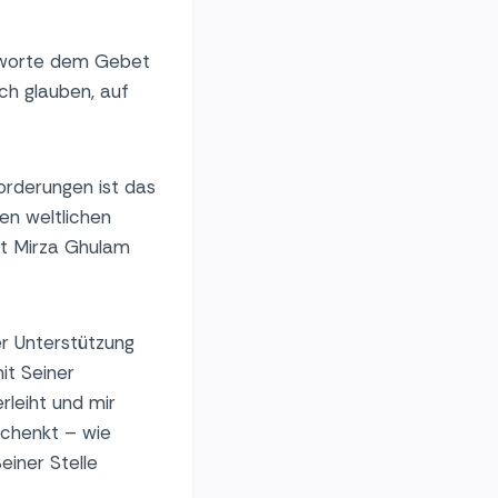
ntworte dem Gebet
ch glauben, auf
orderungen ist das
en weltlichen
at Mirza Ghulam
r Unterstützung
it Seiner
rleiht und mir
schenkt – wie
iner Stelle