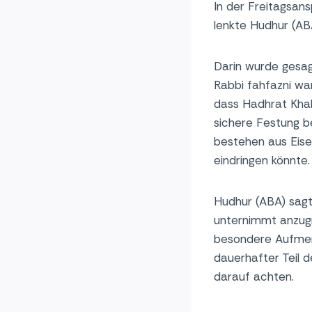
In der Freitagsan
lenkte Hudhur (ABA
Darin wurde gesagt
Rabbi fahfazni wan
dass Hadhrat Khali
sichere Festung be
bestehen aus Eise
eindringen könnte.
Hudhur (ABA) sagte
unternimmt anzugr
besondere Aufmerk
dauerhafter Teil 
darauf achten.