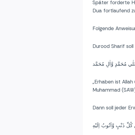
Später forderte H
Dua fortlaufend z
Folgende Anweisu
Durood Sharif sol
َلٰي مُحَمَّدٍ وَّاٰلِ مُحَمَّد
„Erhaben ist Allah 
Muhammad (SAW) 
Dann soll jeder E
 كُلِّ ذَنْبٍ وَّاَتُوبُ اِلَيْهِ