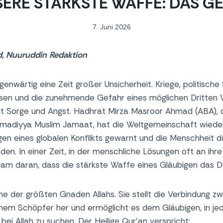
ERE STÄRKSTE WAFFE: DAS G
7. Juni 2026
d, Nuuruddin
Redaktion
genwärtig eine Zeit großer Unsicherheit. Kriege, politisch
risen und die zunehmende Gefahr eines möglichen Dritten W
t Sorge und Angst. Hadhrat Mirza Masroor Ahmad (ABA), 
madiyya Muslim Jamaat, hat die Weltgemeinschaft wieder
en eines globalen Konflikts gewarnt und die Menschheit d
den. In einer Zeit, in der menschliche Lösungen oft an ih
slam daran, dass die stärkste Waffe eines Gläubigen das Du
ine der größten Gnaden Allahs. Sie stellt die Verbindung 
em Schöpfer her und ermöglicht es dem Gläubigen, in jede
bei Allah zu suchen. Der Heilige Qur’an verspricht: