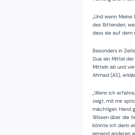
„Und wenn Meine D
des Bittenden, wen
dass sie auf dem 
Besonders in Zeit
Dua ein Mittel de
Mitteln ab und ve
Ahmad (AS), erklär
„Wenn ich erfahre
zeigt, mit mir spr
mächtigen Hand ge
Wissen über die t
könnte ich dann e
jemand anderen 